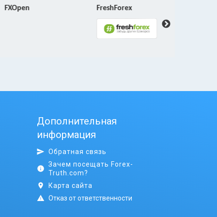
FXOpen
FreshForex
NordFX
Дополнительная
информация
Обратная связь
Зачем посещать Forex-
Truth.com?
Карта сайта
Отказ от ответственности