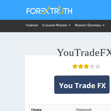
Главная
О рынке Форекс
Форекс-брокеры
YouTradeF
Страна
Маврикий