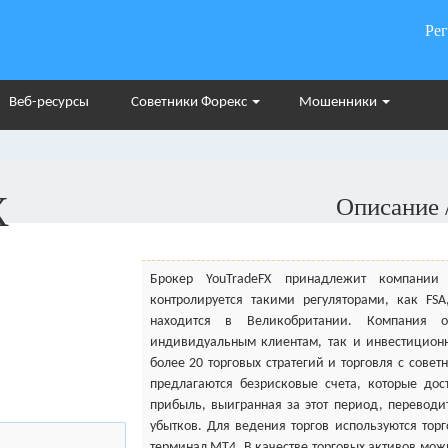
Ре
Веб-ресурсы
Советники Форекс
Мошенники
X
Описание 
Брокер YouTradeFX принадлежит компании Y
контролируется такими регуляторами, как FSA
находится в Великобритании. Компания 
индивидуальным клиентам, так и инвестиционн
более 20 торговых стратегий и торговля с совет
предлагаются безрисковые счета, которые дос
прибыль, выигранная за этот период, переводи
убытков. Для ведения торгов используются тор
терминал МТ4. В качестве торговых активов мож