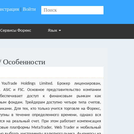
гистрация
|
Войти
Сервисы Форекс
Язык
/ Особенности
ouTrade Holdings Limited. Брокер лицензирован,
, ASIC и FSC. Основное представительство компании
обеспечивает доступ к финансовым рынкам как
ым фондам. Трейдерам доступно четыре типа счетов,
никами. Для тех, кто только учится торговле на Форекс,
тупны в течение определенного времени, однако вся
тся на реальный счет. При этом работает компенсация
говые платформы МetaTrader, Web Тrader и мобильный
но выбрать инструменты валютного рынка, фьючерсы на