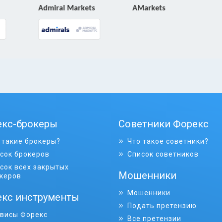
Admiral Markets
AMarkets
екс-брокеры
Советники Форекс
 такие брокеры?
Что такое советники?
сок брокеров
Список советников
сок всех закрытых
Мошенники
керов
Мошенники
кс инструменты
Подать претензию
висы Форекс
Все претензии