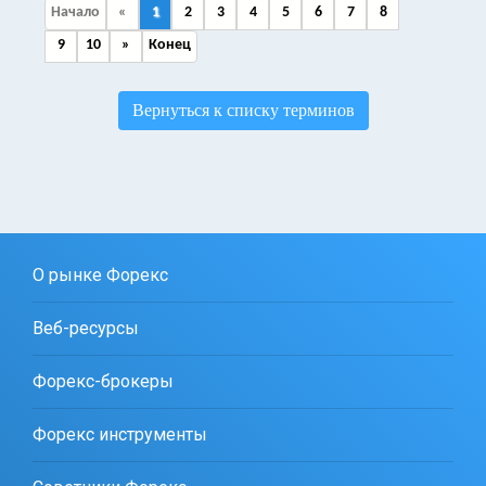
Начало
«
1
2
3
4
5
6
7
8
9
10
»
Конец
Вернуться к списку терминов
О рынке Форекс
Веб-ресурсы
Форекс-брокеры
Форекс инструменты