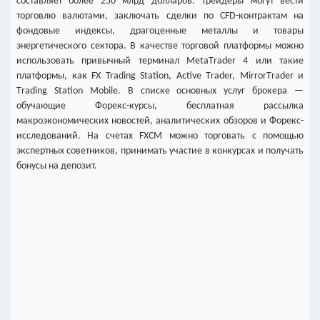
составляет более 250 млрд долларов. Трейдеры могут вести
торговлю валютами, заключать сделки по CFD-контрактам на
фондовые индексы, драгоценные металлы и товары
энергетического сектора. В качестве торговой платформы можно
использовать привычный терминал MetaТrader 4 или такие
платформы, как FX Trading Station, Аctive Тrader, MirrorТrader и
Тrading Station Мobile. В списке основных услуг брокера —
обучающие Форекс-курсы, бесплатная рассылка
макроэкономических новостей, аналитических обзоров и Форекс-
исследований. На счетах FXCM можно торговать с помощью
экспертных советников, принимать участие в конкурсах и получать
бонусы на депозит.