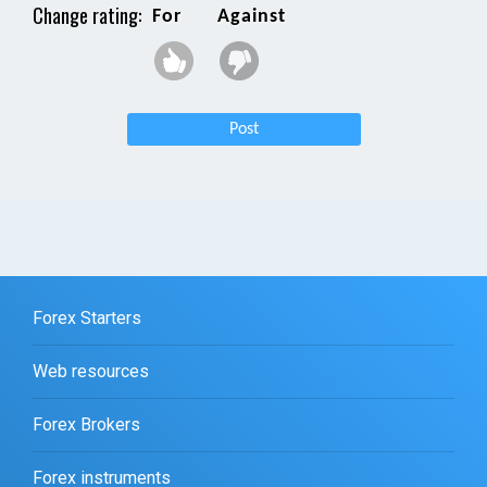
Change rating:
For
Against
Post
Forex Starters
Web resources
Forex Brokers
Forex instruments