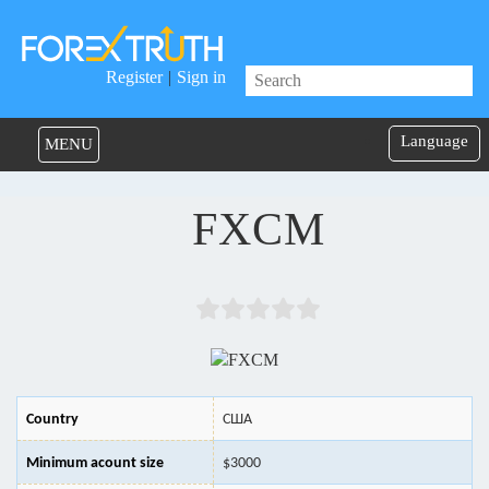
Register
|
Sign in
Language
MENU
FXCM
Country
США
Minimum acount size
$3000