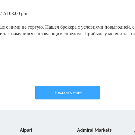
7 At 03:00 pm
ше с ними не торгую. Нашел брокера с условиями повыгодней, 
е так намучился с плавающим спредом.. Прибыль у меня и так н
Показать еще
Alpari
Admiral Markets
A