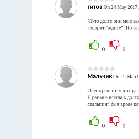
титов
On 24 May 2017 
Чё-то долго они мою зая
говорит "ждите". Но та
0
0
Мальчик
On 15 March
Очень рад что у них раз
Я раньше всегда в долг
скальпинг был вроде как
0
0