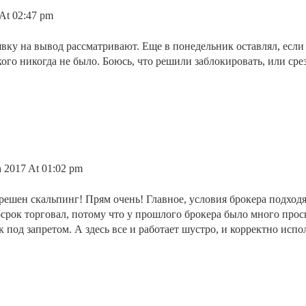
At 02:47 pm
вку на вывод рассматривают. Еще в понедельник оставлял, если 
кого никогда не было. Боюсь, что решили заблокировать, или сре
 2017 At 01:02 pm
решен скальпинг! Прям очень! Главное, условия брокера подходят
осрок торговал, потому что у прошлого брокера было много про
 под запретом. А здесь все и работает шустро, и корректно испо