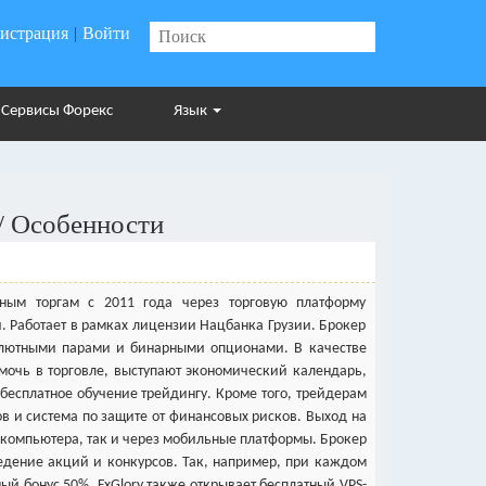
гистрация
|
Войти
Сервисы Форекс
Язык
/ Особенности
тным торгам с 2011 года через торговую платформу
и. Работает в рамках лицензии Нацбанка Грузии. Брокер
алютными парами и бинарными опционами. В качестве
мочь в торговле, выступают экономический календарь,
 бесплатное обучение трейдингу. Кроме того, трейдерам
опов и система по защите от финансовых рисков. Выход на
 компьютера, так и через мобильные платформы. Брокер
едение акций и конкурсов. Так, например, при каждом
ый бонус 50%. FxGlory также открывает бесплатный VPS-