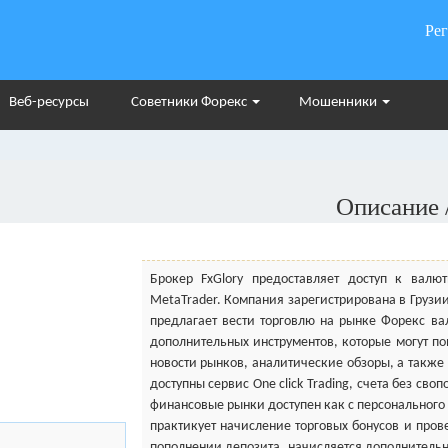
Ре
Веб-ресурсы
Советники Форекс
Мошенники
Описание 
Брокер FxGlory предоставляет доступ к валю
MetaTrader. Компания зарегистрирована в Грузи
предлагает вести торговлю на рынке Форекс в
дополнительных инструментов, которые могут по
новости рынков, аналитические обзоры, а также
доступны сервис One click Trading, счета без св
финансовые рынки доступен как с персонального
практикует начисление торговых бонусов и пров
пополнении депозита, начисляется дополнительн