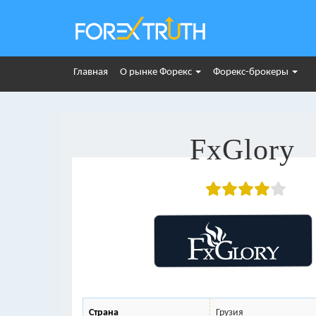
Главная
О рынке Форекс
Форекс-брокеры
FxGlory
Страна
Грузия