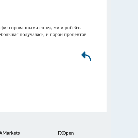
с фиксированными спредами и рибейт-
ебольшая получалась, и порой процентов
Markets
FXOpen
FreshForex