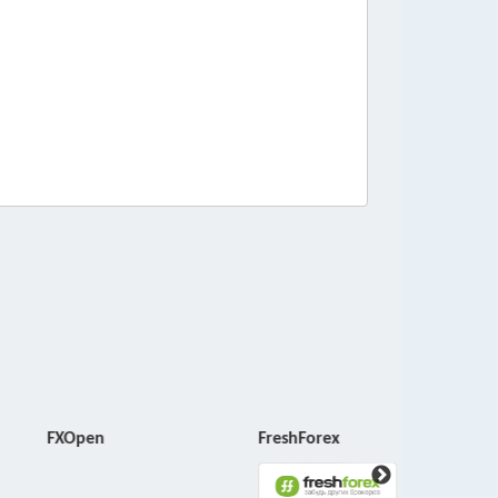
FXOpen
FreshForex
NordFX