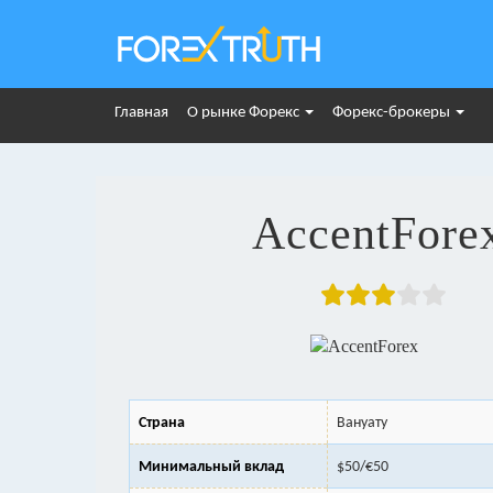
Главная
О рынке Форекс
Форекс-брокеры
AccentFore
Страна
Вануату
Минимальный вклад
$50/€50