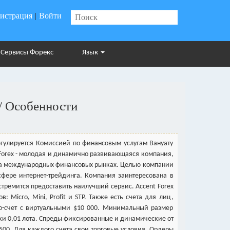
гистрация
|
Войти
Сервисы Форекс
Язык
/ Особенности
регулируется Комиссией по финансовым услугам Вануату
tForex - молодая и динамично развивающаяся компания,
 на международных финансовых рынках. Целью компании
сфере интернет-трейдинга. Компания заинтересована в
тремится предоставить наилучший сервис. Accent Forex
: Micro, Mini, Profit и STP. Также есть счета для лиц,
о-счет с виртуальными $10 000. Минимальный размер
ки 0,01 лота. Спреды фиксированные и динамические от
1:500. Для каждого счета свои торговые условия. Ордеры