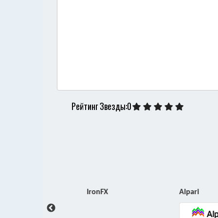
Рейтинг Звезды:0
ro
IronFX
Alpari