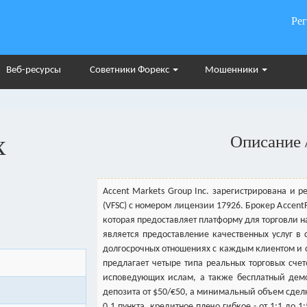
Ре
Веб-ресурсы
Советники Форекс
Мошенники
x
Описание 
Accent Markets Group Inc. зарегистрирована и 
(VFSC) с номером лицензии 17926. Брокер Accen
которая предоставляет платформу для торговли
является предоставление качественных услуг в 
долгосрочных отношениях с каждым клиентом и с
предлагает четыре типа реальных торговых счетов
исповедующих ислам, а также бесплатный дем
депозита от $50/€50, а минимальный объем сдел
0,1 пункта, кредитное плечо гибкое - от 1:1 до 